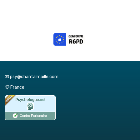
📧 psy@chantalmaille.com
📪 France