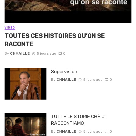
VIDEO
TOUTES CES HISTOIRES QU’ON SE
RACONTE
By
CHMAILLE
5 jours ago
0
Supervision
By
CHMAILLE
5 jours ago
0
TUTTE LE STORIE CHÈ CI
RACCONTIAMO
By
CHMAILLE
5 jours ago
0