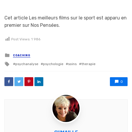
Cet article Les meilleurs films sur le sport est apparu en
premier sur Nos Pensées.
Post Views:
1 986
Posted in
COACHING
Tagged with
psychanalyse
psychologie
soins
therapie
0