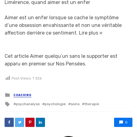
Limérence, quand aimer est un enfer
Aimer est un enfer lorsque se cache le symptôme
d’une obsession envahissante et non une véritable
affection derrière ce sentiment.
Lire plus »
Cet article Aimer quelqu’un sans le supporter est
apparu en premier sur Nos Pensées.
Post Views:
1 326
Posted in
COACHING
Tagged with
psychanalyse
psychologie
soins
therapie
0