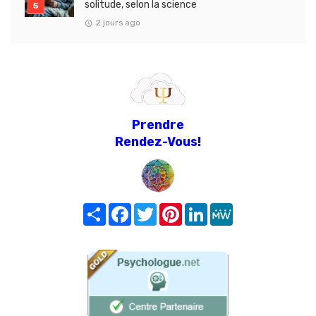
solitude, selon la science
2 jours ago
Prendre
Rendez-Vous!
Share
Facebook
Twitter
Pinterest
LinkedIn
MeWe