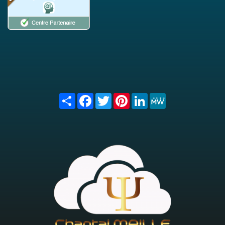
Share
Facebook
Twitter
Pinterest
LinkedIn
MeWe