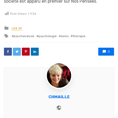
société est apparu en premier sur Nos Pensées.
Post Views:
1 936
Posted in
LES 3P
Tagged with
psychanalyse
psychologie
soins
therapie
0
CHMAILLE
Website