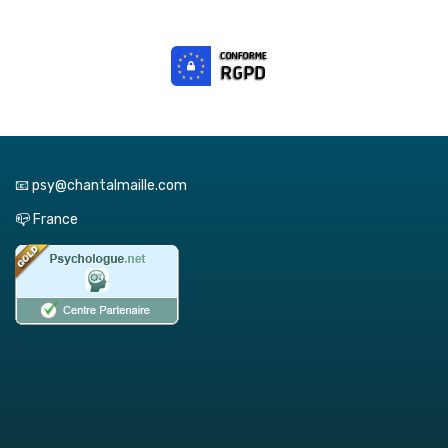
📧 psy@chantalmaille.com
📪 France