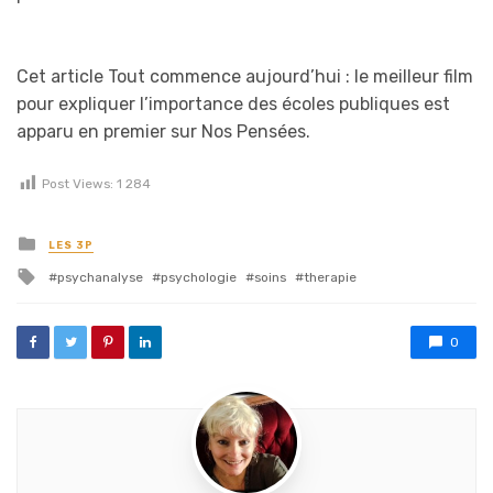
Cet article Tout commence aujourd’hui : le meilleur film
pour expliquer l’importance des écoles publiques est
apparu en premier sur Nos Pensées.
Post Views:
1 284
Posted in
LES 3P
Tagged with
psychanalyse
psychologie
soins
therapie
0