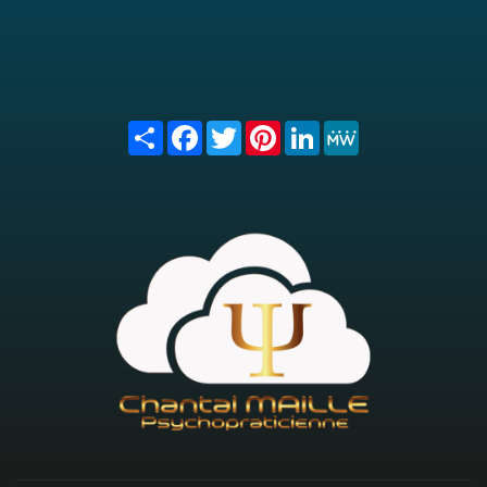
Share
Facebook
Twitter
Pinterest
LinkedIn
MeWe