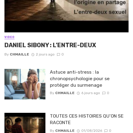
VIDEO
DANIEL SIBONY : L’ENTRE-DEUX
By
CHMAILLE
2 jours ago
0
Astuce anti-stress : la
chronopsychologie pour se
protéger du surmenage
By
CHMAILLE
6 jours ago
0
TOUTES CES HISTOIRES QU’ON SE
RACONTE
By
CHMAILLE
01/08/2026
0