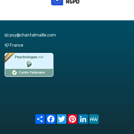
📧 psy@chantalmaille.com
📪 France
Share
Facebook
Twitter
Pinterest
LinkedIn
MeWe