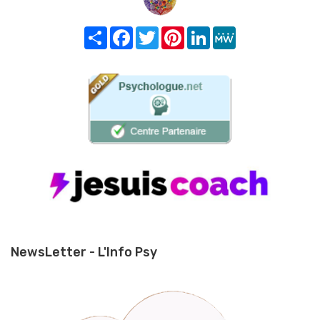
Share
Facebook
Twitter
Pinterest
LinkedIn
MeWe
NewsLetter - L'Info Psy