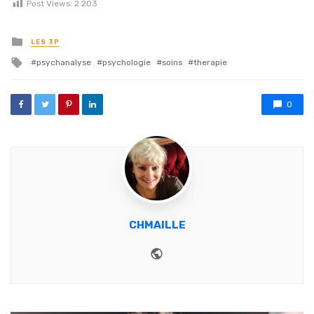
Post Views:
2 203
Posted in
LES 3P
Tagged with
psychanalyse
psychologie
soins
therapie
0
CHMAILLE
Website