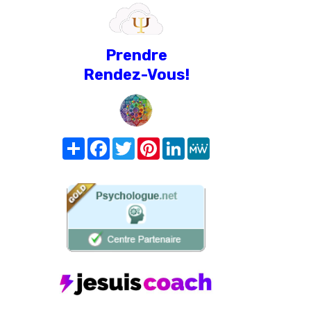
Prendre
Rendez-Vous!
Share
Facebook
Twitter
Pinterest
LinkedIn
MeWe