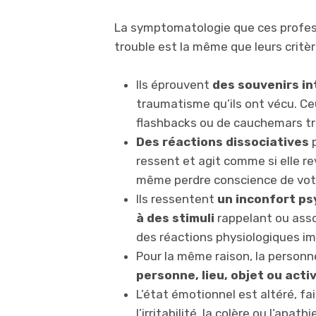
La symptomatologie que ces profes
trouble est la même que leurs critè
Ils éprouvent
des souvenirs in
traumatisme qu’ils ont vécu. Ce
flashbacks ou de cauchemars trè
Des réactions dissociatives
p
ressent et agit comme si elle r
même perdre conscience de vot
Ils ressentent
un inconfort ps
à des stimuli
rappelant ou assoc
des réactions physiologiques i
Pour la même raison, la person
personne, lieu, objet ou activ
L’état émotionnel est altéré, fais
l’irritabilité, la colère ou l’apat