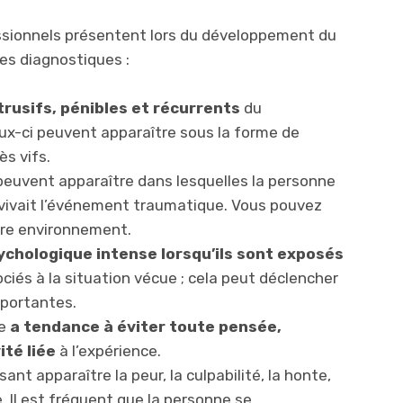
sionnels présentent lors du développement du
res diagnostiques :
trusifs, pénibles et récurrents
du
ux-ci peuvent apparaître sous la forme de
s vifs.
euvent apparaître dans lesquelles la personne
evivait l’événement traumatique. Vous pouvez
re environnement.
ychologique intense lorsqu’ils sont exposés
iés à la situation vécue ; cela peut déclencher
mportantes.
ne
a tendance à éviter toute pensée,
ité liée
à l’expérience.
ant apparaître la peur, la culpabilité, la honte,
hie. Il est fréquent que la personne se