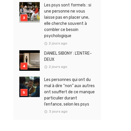
Les psys sont formels : si
une personne ne vous
laisse pas en placer une,
elle cherche souvent à
combler ce besoin
psychologique
2 jours ago
DANIEL SIBONY : L’ENTRE-
DEUX
2 jours ago
Les personnes qui ont du
mal à dire “non” aux autres
ont souffert de ce manque
particulier durant
l’enfance, selon les psys
3 jours ago