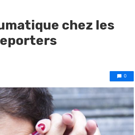
umatique chez les
reporters
0