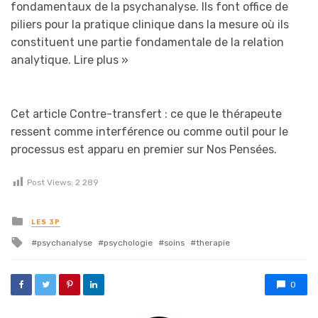
fondamentaux de la psychanalyse. Ils font office de
piliers pour la pratique clinique dans la mesure où ils
constituent une partie fondamentale de la relation
analytique.
Lire plus »
Cet article Contre-transfert : ce que le thérapeute
ressent comme interférence ou comme outil pour le
processus est apparu en premier sur Nos Pensées.
Post Views:
2 289
Posted in
LES 3P
Tagged with
psychanalyse
psychologie
soins
therapie
0