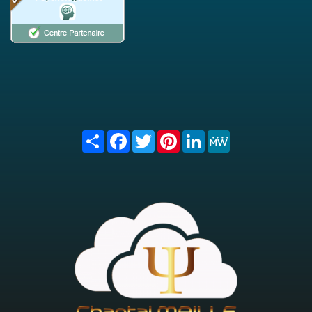
Share
Facebook
Twitter
Pinterest
LinkedIn
MeWe