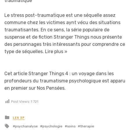
traumatique
Le stress post-traumatique est une séquelle assez
commune chez les victimes aynt vécu des situations
traumatisantes. En ce sens, la série populaire de
suspense et de fiction Stranger Things nous présente
des personnages très intéressants pour comprendre ce
type de séquelles.
Lire plus »
Cet article Stranger Things 4 : un voyage dans les
profondeurs du traumatisme psychologique est apparu
en premier sur Nos Pensées.
Post Views:
1 721
Posted in
LES 3P
Tagged with
psychanalyse
psychologie
soins
therapie