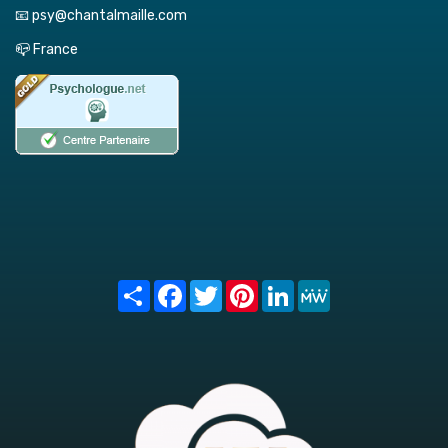
📧 psy@chantalmaille.com
📪 France
Share
Facebook
Twitter
Pinterest
LinkedIn
MeWe