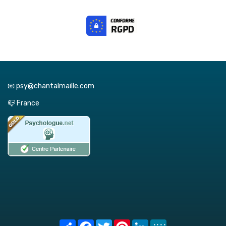
📧 psy@chantalmaille.com
📪 France
Share
Facebook
Twitter
Pinterest
LinkedIn
MeWe