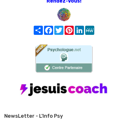
Rendez-Vous!
Share
Facebook
Twitter
Pinterest
LinkedIn
MeWe
NewsLetter - L'Info Psy