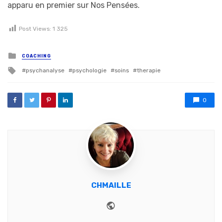
apparu en premier sur Nos Pensées.
Post Views:
1 325
Posted in
COACHING
Tagged with
psychanalyse
psychologie
soins
therapie
0
CHMAILLE
Website