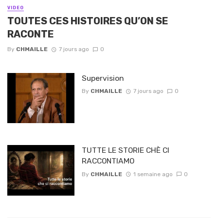
VIDEO
TOUTES CES HISTOIRES QU’ON SE
RACONTE
By
CHMAILLE
7 jours ago
0
Supervision
By
CHMAILLE
7 jours ago
0
TUTTE LE STORIE CHÈ CI
RACCONTIAMO
By
CHMAILLE
1 semaine ago
0