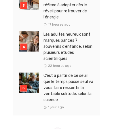
réflexe à adopter dès le
réveil pour retrouver de
l’énergie
17 heures ago
Les adultes heureux sont
marqués par ces 7
souvenirs d’enfance, selon
plusieurs études
scientifiques
22 heures ago
C’est à partir de ce seuil
que le temps passé seul va
vous faire ressentir la
véritable solitude, selon la
science
1 jour ago