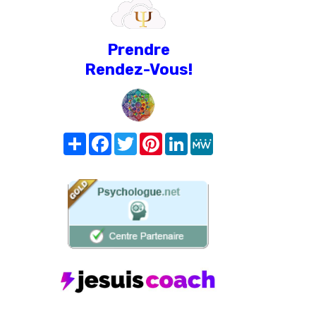
Prendre
Rendez-Vous!
Share
Facebook
Twitter
Pinterest
LinkedIn
MeWe