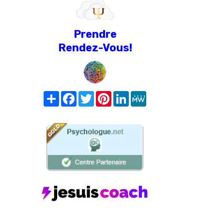
Prendre
Rendez-Vous!
Share
Facebook
Twitter
Pinterest
LinkedIn
MeWe