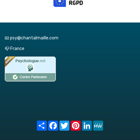
📧 psy@chantalmaille.com
📪 France
Share
Facebook
Twitter
Pinterest
LinkedIn
MeWe