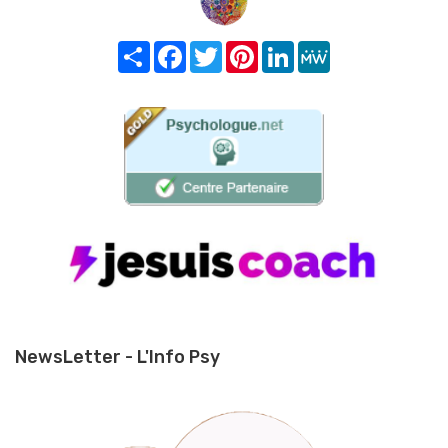
Share
Facebook
Twitter
Pinterest
LinkedIn
MeWe
NewsLetter - L'Info Psy