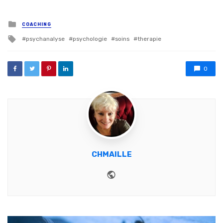
Posted in
COACHING
Tagged with
psychanalyse
psychologie
soins
therapie
0
CHMAILLE
Website