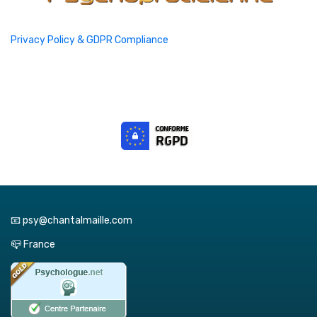
Privacy Policy & GDPR Compliance
📧 psy@chantalmaille.com
📪 France