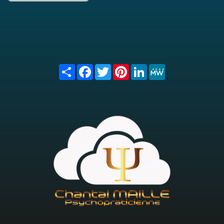
Share
Facebook
Twitter
Pinterest
LinkedIn
MeWe