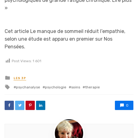
psychologiques de grande fatigue chronique.
Lire plus
»
Cet article Le manque de sommeil réduit l’empathie,
selon une étude est apparu en premier sur Nos
Pensées.
Post Views:
1 601
Posted in
LES 3P
Tagged with
psychanalyse
psychologie
soins
therapie
0