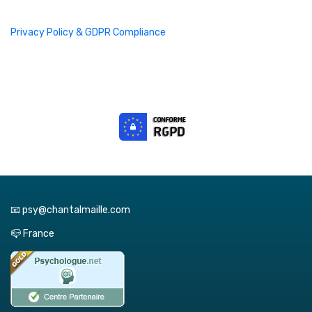
Privacy Policy & GDPR Compliance
📧 psy@chantalmaille.com
📪 France