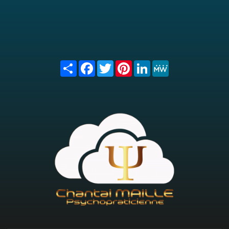
Share
Facebook
Twitter
Pinterest
LinkedIn
MeWe