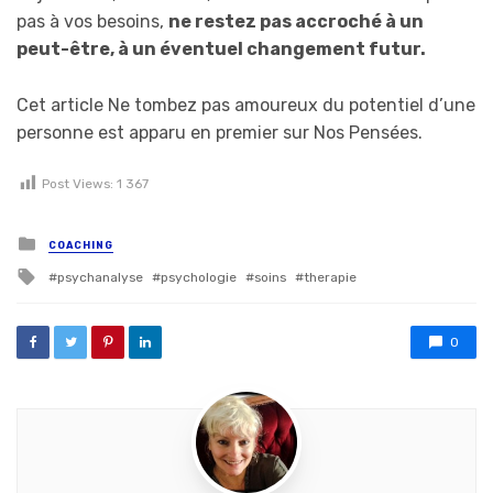
pas à vos besoins,
ne restez pas accroché à un
peut-être, à un éventuel changement futur.
Cet article Ne tombez pas amoureux du potentiel d’une
personne est apparu en premier sur Nos Pensées.
Post Views:
1 367
Posted in
COACHING
Tagged with
psychanalyse
psychologie
soins
therapie
0