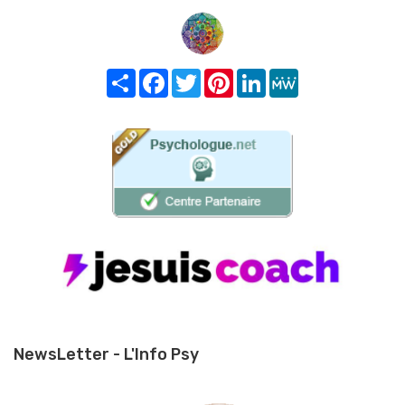
Share
Facebook
Twitter
Pinterest
LinkedIn
MeWe
NewsLetter - L'Info Psy