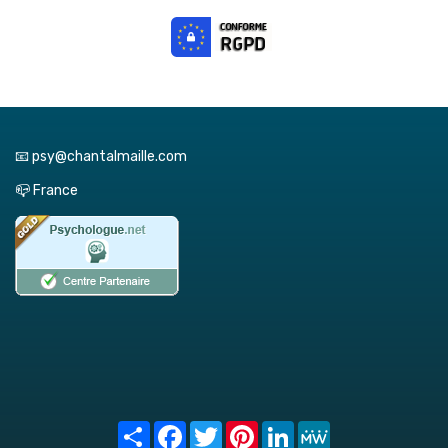
📧 psy@chantalmaille.com
📪 France
Share
Facebook
Twitter
Pinterest
LinkedIn
MeWe