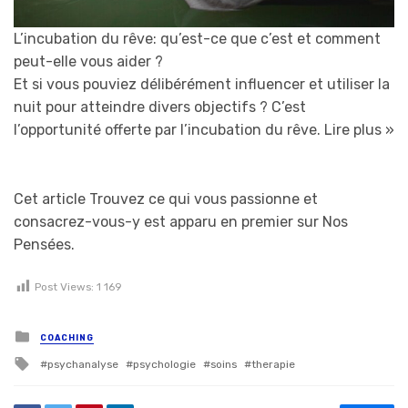
L’incubation du rêve: qu’est-ce que c’est et comment
peut-elle vous aider ?
Et si vous pouviez délibérément influencer et utiliser la
nuit pour atteindre divers objectifs ? C’est
l’opportunité offerte par l’incubation du rêve.
Lire plus »
Cet article Trouvez ce qui vous passionne et
consacrez-vous-y est apparu en premier sur Nos
Pensées.
Post Views:
1 169
Posted in
COACHING
Tagged with
psychanalyse
psychologie
soins
therapie