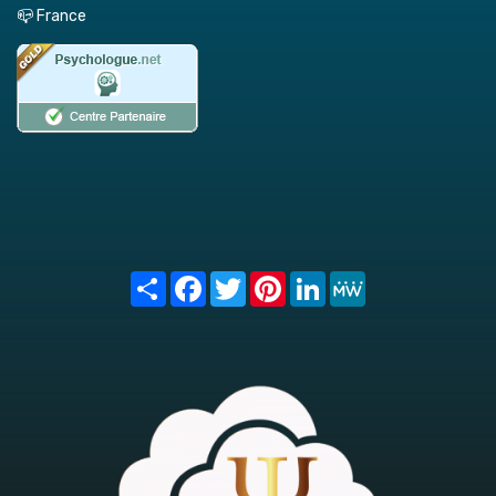
📪 France
Share
Facebook
Twitter
Pinterest
LinkedIn
MeWe