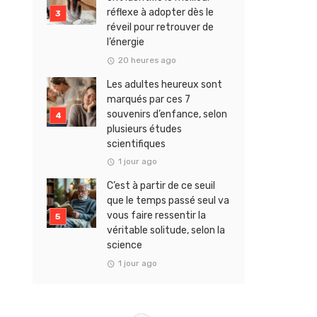
réflexe à adopter dès le
réveil pour retrouver de
l’énergie
20 heures ago
Les adultes heureux sont
marqués par ces 7
souvenirs d’enfance, selon
plusieurs études
scientifiques
1 jour ago
C’est à partir de ce seuil
que le temps passé seul va
vous faire ressentir la
véritable solitude, selon la
science
1 jour ago