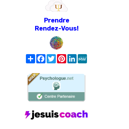
Prendre
Rendez-Vous!
Share
Facebook
Twitter
Pinterest
LinkedIn
MeWe