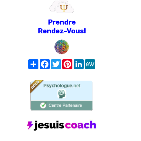
Prendre
Rendez-Vous!
Share
Facebook
Twitter
Pinterest
LinkedIn
MeWe