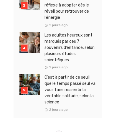
réflexe à adopter dès le
réveil pour retrouver de
l’énergie
2 jours ago
Les adultes heureux sont
marqués par ces 7
souvenirs d’enfance, selon
plusieurs études
scientifiques
2 jours ago
C’est à partir de ce seuil
que le temps passé seul va
vous faire ressentir la
véritable solitude, selon la
science
2 jours ago