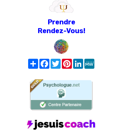
Prendre
Rendez-Vous!
Share
Facebook
Twitter
Pinterest
LinkedIn
MeWe