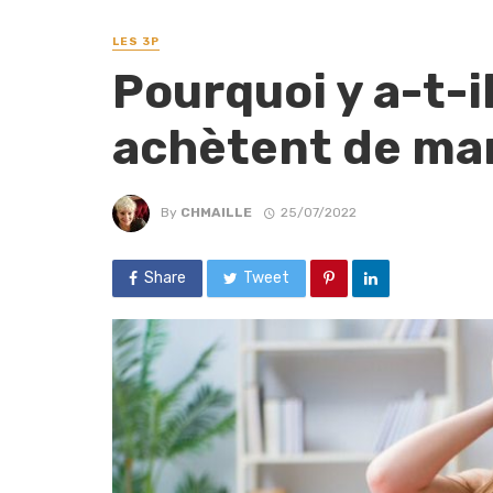
LES 3P
Pourquoi y a-t-i
achètent de man
By
CHMAILLE
25/07/2022
Share
Tweet