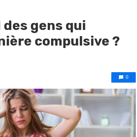
l des gens qui
ière compulsive ?
0