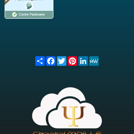
Share
Facebook
Twitter
Pinterest
LinkedIn
MeWe