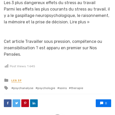
Les 3 plus dangereux effets du stress au travail
Parmi les effets les plus courants du stress au travail, il
y a le gaspillage neuropsychologique, le raisonnement,
la mémoire et la prise de décision.
Lire plus »
Cet article Travailler sous pression, compétence ou
insensibilisation ? est apparu en premier sur Nos
Pensées.
Post Views:
1 645
Posted in
LES 3P
Tagged with
psychanalyse
psychologie
soins
therapie
0