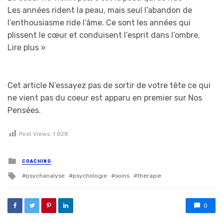
Les années rident la peau, mais seul l’abandon de
l’enthousiasme ride l’âme. Ce sont les années qui
plissent le cœur et conduisent l’esprit dans l’ombre.
Lire plus »
Cet article N’essayez pas de sortir de votre tête ce qui
ne vient pas du coeur est apparu en premier sur Nos
Pensées.
Post Views:
1 828
Posted in
COACHING
Tagged with
psychanalyse
psychologie
soins
therapie
0