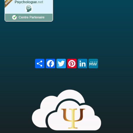
Share
Facebook
Twitter
Pinterest
LinkedIn
MeWe