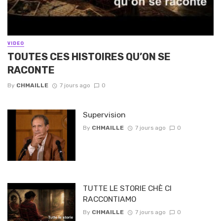
VIDEO
TOUTES CES HISTOIRES QU’ON SE
RACONTE
By
CHMAILLE
7 jours ago
0
Supervision
By
CHMAILLE
7 jours ago
0
TUTTE LE STORIE CHÈ CI
RACCONTIAMO
By
CHMAILLE
7 jours ago
0