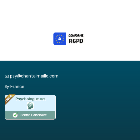
📧 psy@chantalmaille.com
📪 France