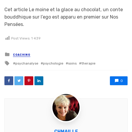
Cet article Le moine et la glace au chocolat, un conte
bouddhique sur l’ego est apparu en premier sur Nos
Pensées.
Post Views:
1 439
Posted in
COACHING
Tagged with
psychanalyse
psychologie
soins
therapie
0
CHMAILLE