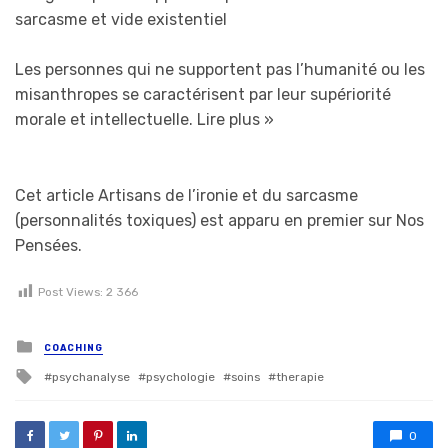
sarcasme et vide existentiel
Les personnes qui ne supportent pas l’humanité ou les
misanthropes se caractérisent par leur supériorité
morale et intellectuelle.
Lire plus »
Cet article Artisans de l’ironie et du sarcasme
(personnalités toxiques) est apparu en premier sur Nos
Pensées.
Post Views:
2 366
Posted in
COACHING
Tagged with
psychanalyse
psychologie
soins
therapie
0