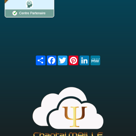
Share
Facebook
Twitter
Pinterest
LinkedIn
MeWe