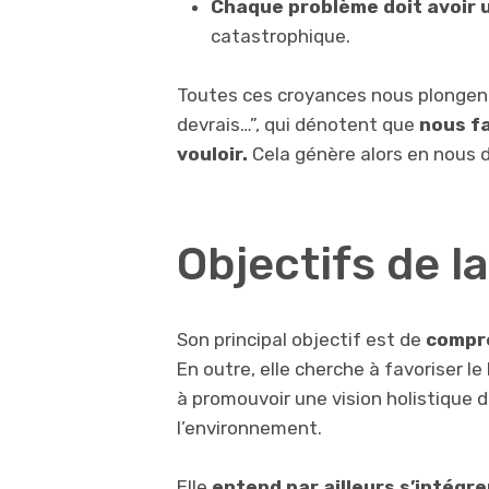
Chaque problème doit avoir u
catastrophique.
Toutes ces croyances nous plongent a
devrais…”, qui dénotent que
nous fa
vouloir.
Cela génère alors en nous 
Objectifs de 
Son principal objectif est de
compre
En outre, elle cherche à favoriser l
à promouvoir une vision holistique de
l’environnement.
Elle
entend par ailleurs s’intégre