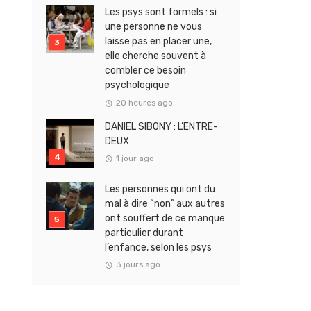
Les psys sont formels : si
une personne ne vous
laisse pas en placer une,
elle cherche souvent à
combler ce besoin
psychologique
20 heures ago
DANIEL SIBONY : L’ENTRE-
DEUX
1 jour ago
Les personnes qui ont du
mal à dire “non” aux autres
ont souffert de ce manque
particulier durant
l’enfance, selon les psys
3 jours ago