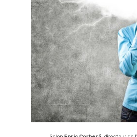
Selon
Enric Corberá,
directeur de 