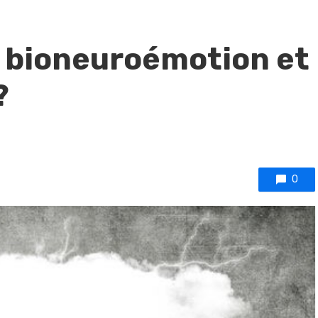
a bioneuroémotion et
?
0