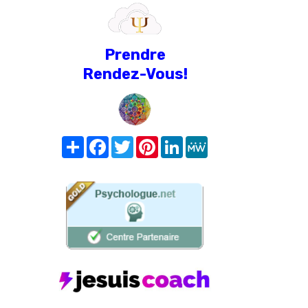
Prendre
Rendez-Vous!
Share
Facebook
Twitter
Pinterest
LinkedIn
MeWe