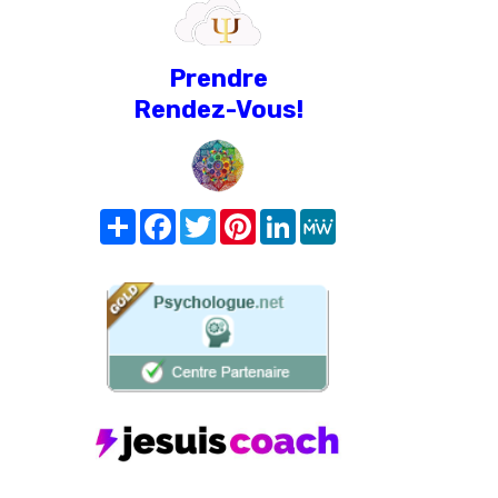
Prendre
Rendez-Vous!
Share
Facebook
Twitter
Pinterest
LinkedIn
MeWe