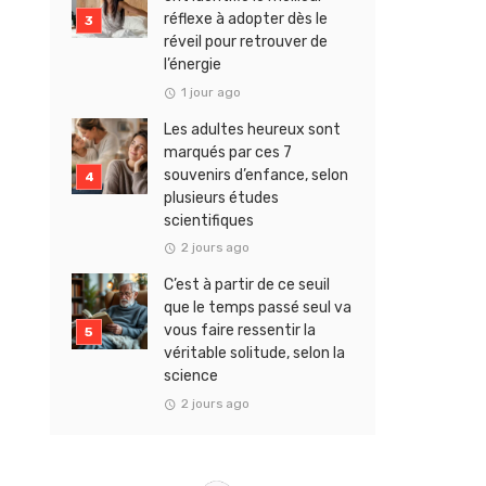
réflexe à adopter dès le
réveil pour retrouver de
l’énergie
1 jour ago
Les adultes heureux sont
marqués par ces 7
souvenirs d’enfance, selon
plusieurs études
scientifiques
2 jours ago
C’est à partir de ce seuil
que le temps passé seul va
vous faire ressentir la
véritable solitude, selon la
science
2 jours ago