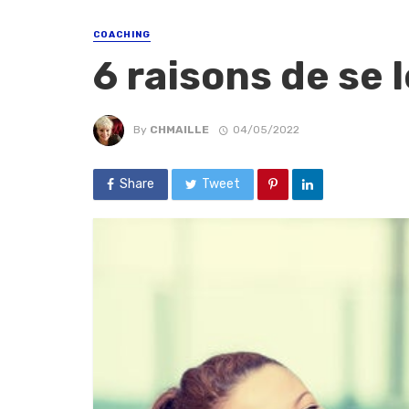
COACHING
6 raisons de se 
By
CHMAILLE
04/05/2022
Share
Tweet