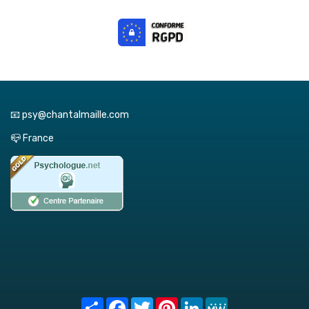
📧 psy@chantalmaille.com
📪 France
Share
Facebook
Twitter
Pinterest
LinkedIn
MeWe