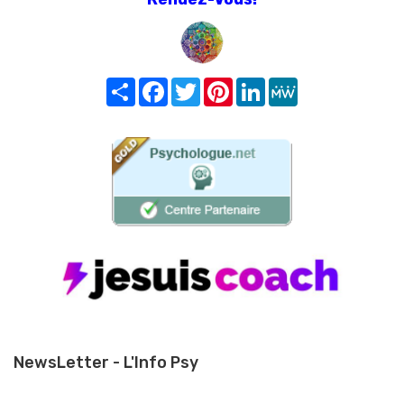
Share
Facebook
Twitter
Pinterest
LinkedIn
MeWe
NewsLetter - L'Info Psy