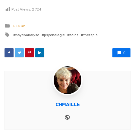
Post Views:
2 724
Posted in
LES 3P
Tagged with
psychanalyse
psychologie
soins
therapie
0
CHMAILLE
Website