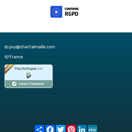
📧 psy@chantalmaille.com
📪 France
Share
Facebook
Twitter
Pinterest
LinkedIn
MeWe