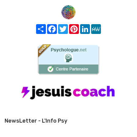
Share
Facebook
Twitter
Pinterest
LinkedIn
MeWe
NewsLetter - L'Info Psy