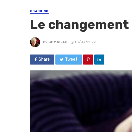
COACHING
Le changement
By
CHMAILLE
07/04/2022
Share
Tweet