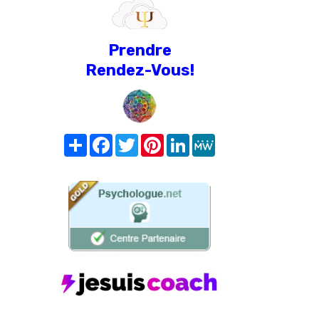
Prendre
Rendez-Vous!
Share
Facebook
Twitter
Pinterest
LinkedIn
MeWe