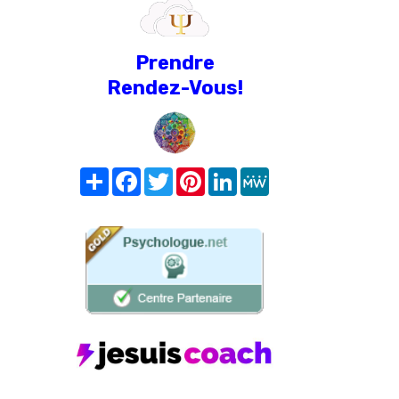
Prendre
Rendez-Vous!
Share
Facebook
Twitter
Pinterest
LinkedIn
MeWe