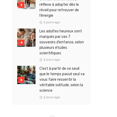
réflexe à adopter dès le
réveil pour retrouver de
l’énergie
2 jours ago
Les adultes heureux sont
marqués par ces 7
souvenirs d’enfance, selon
plusieurs études
scientifiques
2 jours ago
C’est à partir de ce seuil
que le temps passé seul va
vous faire ressentir la
véritable solitude, selon la
science
2 jours ago