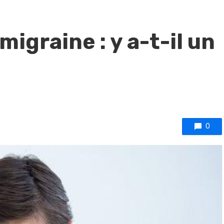
migraine : y a-t-il un
0