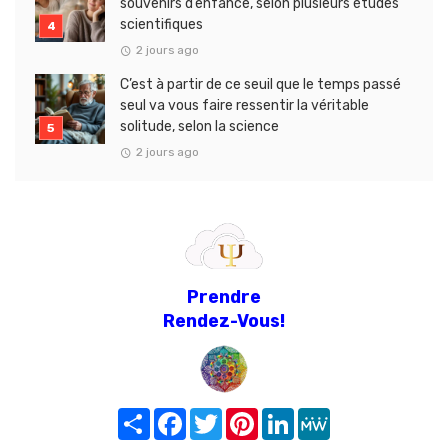
souvenirs d’enfance, selon plusieurs études
scientifiques
2 jours ago
C’est à partir de ce seuil que le temps passé
seul va vous faire ressentir la véritable
solitude, selon la science
2 jours ago
Prendre
Rendez-Vous!
Share
Facebook
Twitter
Pinterest
LinkedIn
MeWe