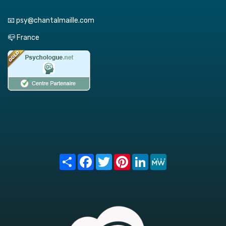
📧 psy@chantalmaille.com
📪 France
Share
Facebook
Twitter
Pinterest
LinkedIn
MeWe