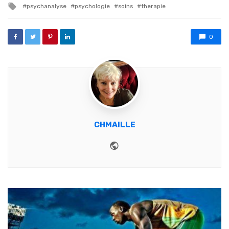
Tagged with
psychanalyse
psychologie
soins
therapie
0
CHMAILLE
Website