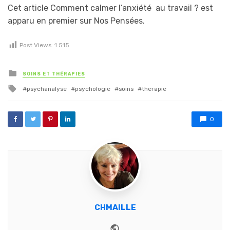
Cet article Comment calmer l’anxiété au travail ? est
apparu en premier sur Nos Pensées.
Post Views:
1 515
Posted in
SOINS ET THÉRAPIES
Tagged with
psychanalyse
psychologie
soins
therapie
0
CHMAILLE
Website