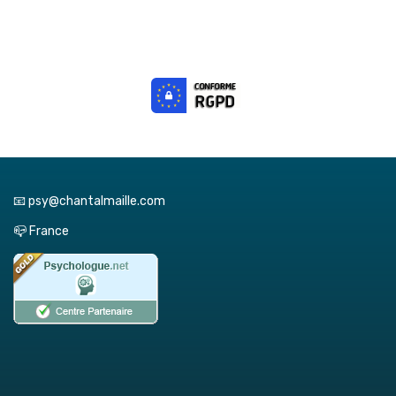
📧 psy@chantalmaille.com
📪 France