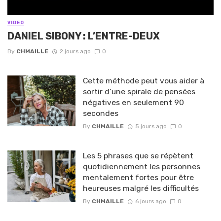
VIDEO
DANIEL SIBONY : L’ENTRE-DEUX
By
CHMAILLE
2 jours ago
0
Cette méthode peut vous aider à
sortir d’une spirale de pensées
négatives en seulement 90
secondes
By
CHMAILLE
5 jours ago
0
Les 5 phrases que se répètent
quotidiennement les personnes
mentalement fortes pour être
heureuses malgré les difficultés
By
CHMAILLE
6 jours ago
0