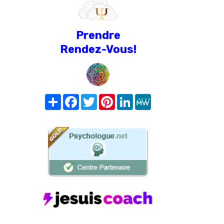
Prendre
Rendez-Vous!
Share
Facebook
Twitter
Pinterest
LinkedIn
MeWe