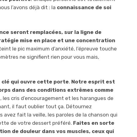
us l’avons déjà dit : la
connaissance de soi
nce seront remplacées, sur la ligne de
tratégie mise en place et une concentration
tteint le pic maximum d’anxiété, l’épreuve touche
omètres ne signifient rien pour vous mais,
a clé qui ouvre cette porte
.
Notre esprit est
 corps dans des conditions extrêmes comme
, les cris d’encouragement et les harangues de
t, il faut oublier tout ça. Détournez
 avez fait la veille, les paroles de la chanson qui
ette de votre dessert préféré.
Faites en sorte
tion de douleur dans vos muscles, ceux qui