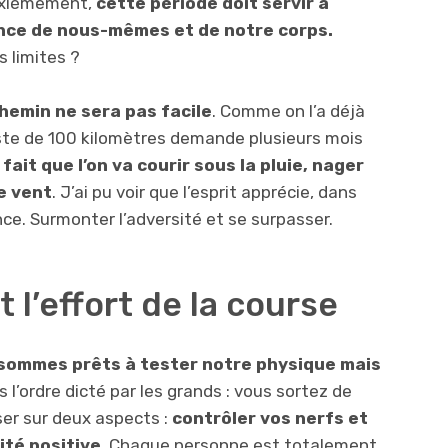
euxièmement,
cette période doit servir à
ce de nous-mêmes et de notre corps.
s limites ?
chemin ne sera pas facile
. Comme on l’a déjà
liste de 100 kilomètres demande plusieurs mois
 fait que l’on va courir sous la pluie, nager
e vent
. J’ai pu voir que l’esprit apprécie, dans
ce. Surmonter l’adversité et se surpasser.
 l’effort de la course
s sommes prêts à tester notre physique mais
l’ordre dicté par les grands : vous sortez de
iser sur deux aspects :
contrôler vos nerfs et
ité positive
. Chaque personne est totalement