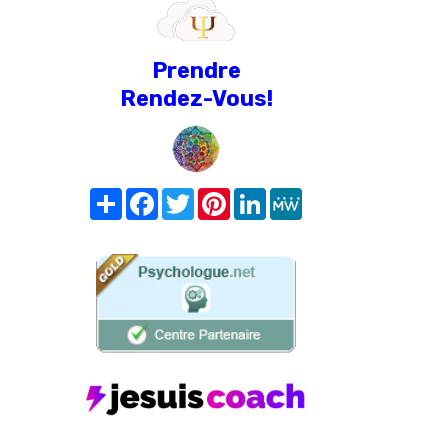
Prendre
Rendez-Vous!
Share
Facebook
Twitter
Pinterest
LinkedIn
MeWe