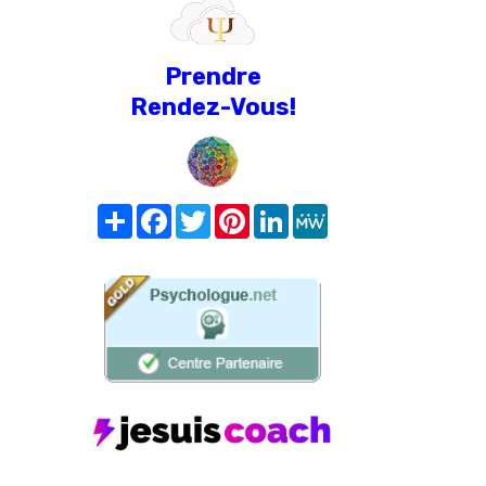
Prendre
Rendez-Vous!
Share
Facebook
Twitter
Pinterest
LinkedIn
MeWe