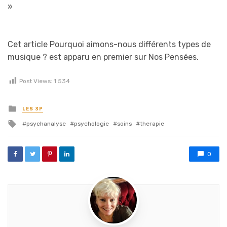
»
Cet article Pourquoi aimons-nous différents types de
musique ? est apparu en premier sur Nos Pensées.
Post Views:
1 534
Posted in
LES 3P
Tagged with
psychanalyse
psychologie
soins
therapie
0