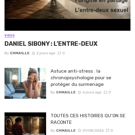
VIDEO
DANIEL SIBONY : L’ENTRE-DEUX
By
CHMAILLE
2 jours ago
0
Astuce anti-stress : la
chronopsychologie pour se
protéger du surmenage
By
CHMAILLE
6 jours ago
0
TOUTES CES HISTOIRES QU’ON SE
RACONTE
By
CHMAILLE
01/08/2026
0