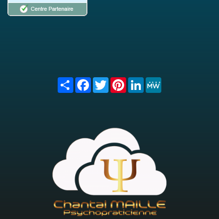
Share
Facebook
Twitter
Pinterest
LinkedIn
MeWe