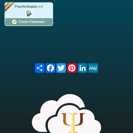
Share
Facebook
Twitter
Pinterest
LinkedIn
MeWe