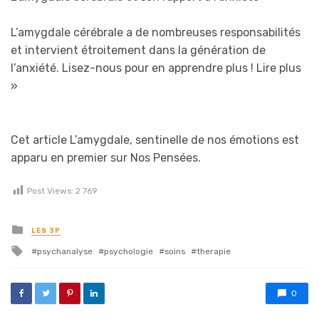
L’amygdale cérébrale a de nombreuses responsabilités
et intervient étroitement dans la génération de
l’anxiété. Lisez-nous pour en apprendre plus !
Lire plus
»
Cet article L’amygdale, sentinelle de nos émotions est
apparu en premier sur Nos Pensées.
Post Views:
2 769
Posted in
LES 3P
Tagged with
psychanalyse
psychologie
soins
therapie
0