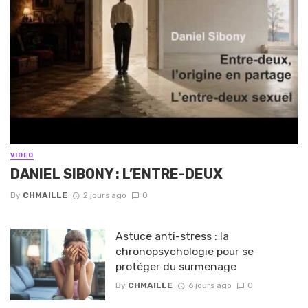
VIDEO
DANIEL SIBONY : L’ENTRE-DEUX
By
CHMAILLE
2 jours ago
0
Astuce anti-stress : la
chronopsychologie pour se
protéger du surmenage
By
CHMAILLE
6 jours ago
0