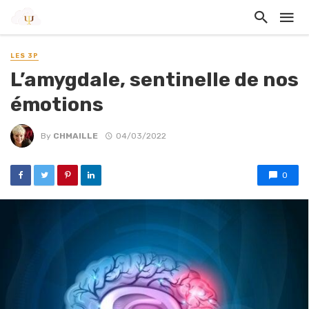
LES 3P
L’amygdale, sentinelle de nos
émotions
By
CHMAILLE
04/03/2022
0