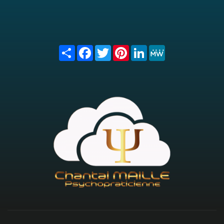
Share
Facebook
Twitter
Pinterest
LinkedIn
MeWe