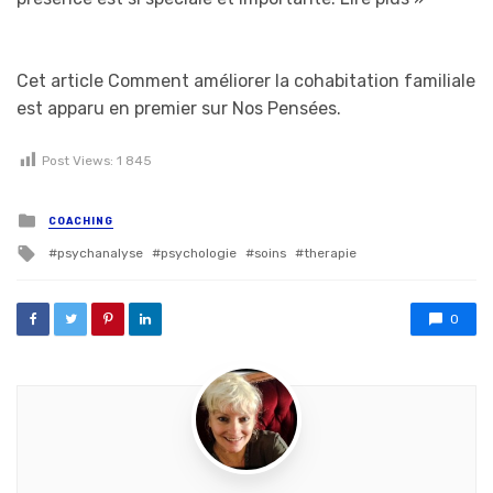
Cet article Comment améliorer la cohabitation familiale
est apparu en premier sur Nos Pensées.
Post Views:
1 845
Posted in
COACHING
Tagged with
psychanalyse
psychologie
soins
therapie
0