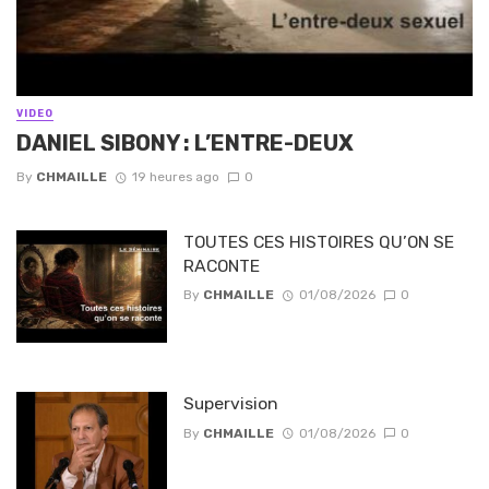
VIDEO
DANIEL SIBONY : L’ENTRE-DEUX
By
CHMAILLE
19 heures ago
0
TOUTES CES HISTOIRES QU’ON SE
RACONTE
By
CHMAILLE
01/08/2026
0
Supervision
By
CHMAILLE
01/08/2026
0