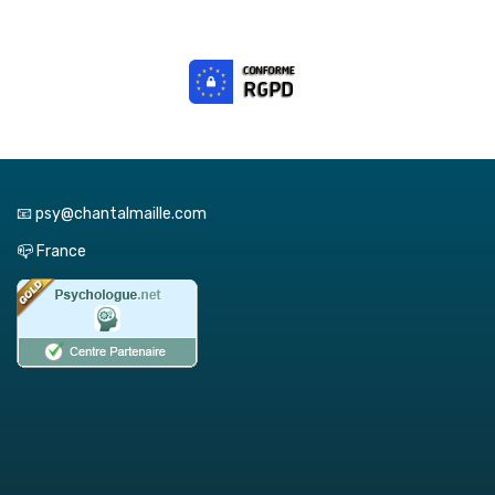
📧 psy@chantalmaille.com
📪 France