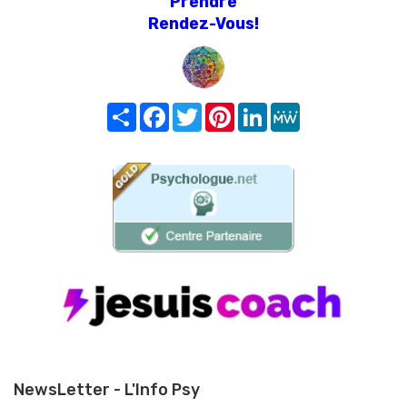
Prendre
Rendez-Vous!
Share
Facebook
Twitter
Pinterest
LinkedIn
MeWe
NewsLetter - L'Info Psy