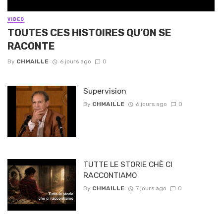
VIDEO
TOUTES CES HISTOIRES QU’ON SE
RACONTE
By
CHMAILLE
6 jours ago
0
Supervision
By
CHMAILLE
6 jours ago
0
TUTTE LE STORIE CHÈ CI
RACCONTIAMO
By
CHMAILLE
7 jours ago
0