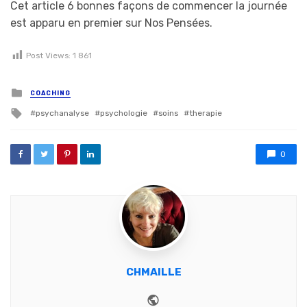
Cet article 6 bonnes façons de commencer la journée
est apparu en premier sur Nos Pensées.
Post Views:
1 861
Posted in
COACHING
Tagged with
psychanalyse
psychologie
soins
therapie
0
CHMAILLE
Website