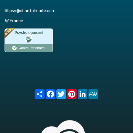
📧 psy@chantalmaille.com
📪 France
Share
Facebook
Twitter
Pinterest
LinkedIn
MeWe