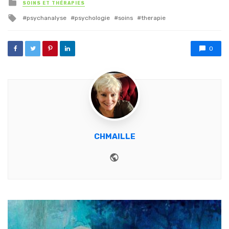
Posted in
SOINS ET THÉRAPIES
Tagged with
psychanalyse
psychologie
soins
therapie
0
CHMAILLE
Website