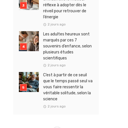
réflexe à adopter dès le
réveil pour retrouver de
l’énergie
2 jours ago
Les adultes heureux sont
marqués par ces 7
souvenirs d’enfance, selon
plusieurs études
scientifiques
2 jours ago
C’est à partir de ce seuil
que le temps passé seul va
vous faire ressentir la
véritable solitude, selon la
science
2 jours ago