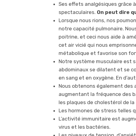
Ses effets analgésiques grâce à 
spectaculaires.
On peut dire qu
Lorsque nous rions, nos poumon
notre capacité pulmonaire. Nous
poitrine, et ceci nous aide à amé
cet air vicié qui nous emprisonne
métabolique et favorise son fo
Notre système musculaire est st
abdominaux se dilatent et se co
en sang et en oxygène. En d’au
Nous obtenons également des av
augmentant la fréquence des b
les plaques de cholestérol de la
Les hormones de stress telles qu
L’activité immunitaire est augme
virus et les bactéries.
Les niveaux de tension, d’anxiété