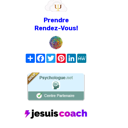
Prendre
Rendez-Vous!
Share
Facebook
Twitter
Pinterest
LinkedIn
MeWe