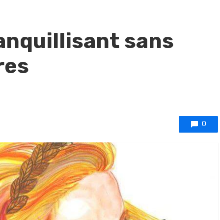
ranquillisant sans
res
0