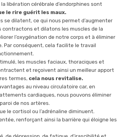
la libération cérébrale d’endorphines sont
e le rire guérit les maux.
s se dilatent, ce qui nous permet d’augmenter
 contractons et dilatons les muscles de la
liorer l’oxygénation de notre corps et à éliminer
. Par conséquent, cela facilite le travail
nctionnement.
imulé, les muscles faciaux, thoraciques et
ntractent et reçoivent ainsi un meilleur apport
tres termes,
cela nous revitalise.
antages au niveau circulatoire car, en
attements cardiaques, nous pouvons éliminer
 paroi de nos artères.
e le cortisol ou l’adrénaline diminuent.
ntée, renforçant ainsi la barrière qui éloigne les
, de dépression, de fatigue, d’irascibilité et