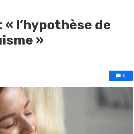
t « l’hypothèse de
uisme »
0