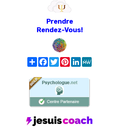
Prendre
Rendez-Vous!
Share
Facebook
Twitter
Pinterest
LinkedIn
MeWe