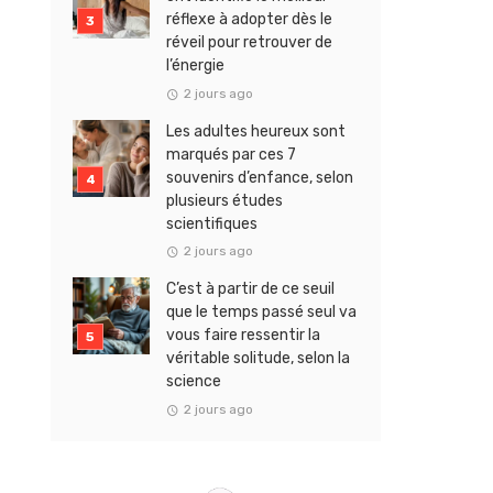
réflexe à adopter dès le
réveil pour retrouver de
l’énergie
2 jours ago
Les adultes heureux sont
marqués par ces 7
souvenirs d’enfance, selon
plusieurs études
scientifiques
2 jours ago
C’est à partir de ce seuil
que le temps passé seul va
vous faire ressentir la
véritable solitude, selon la
science
2 jours ago