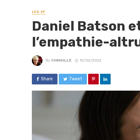
LES 3P
Daniel Batson e
l’empathie-altr
By
CHMAILLE
10/02/2022
Share
Tweet