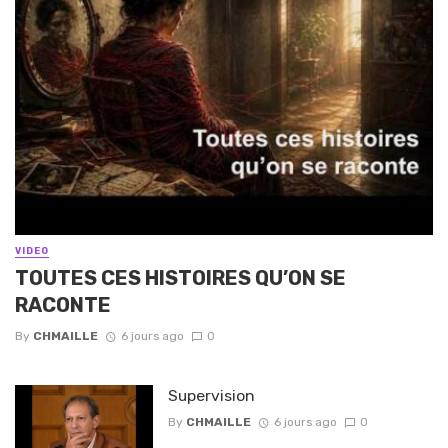
VIDEO
TOUTES CES HISTOIRES QU’ON SE
RACONTE
By
CHMAILLE
6 jours ago
0
Supervision
By
CHMAILLE
6 jours ago
0