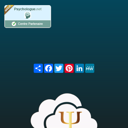
Share
Facebook
Twitter
Pinterest
LinkedIn
MeWe