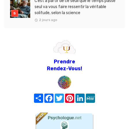
C’est à partir de ce seuil que le temps passé
seul va vous faire ressentir la véritable
solitude, selon la science
2 jours ago
Prendre
Rendez-Vous!
Share
Facebook
Twitter
Pinterest
LinkedIn
MeWe