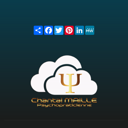
Share
Facebook
Twitter
Pinterest
LinkedIn
MeWe