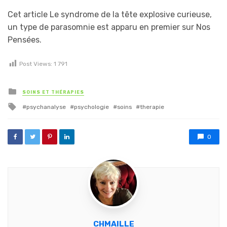
Cet article Le syndrome de la tête explosive curieuse,
un type de parasomnie est apparu en premier sur Nos
Pensées.
Post Views:
1 791
Posted in
SOINS ET THÉRAPIES
Tagged with
psychanalyse
psychologie
soins
therapie
0
CHMAILLE