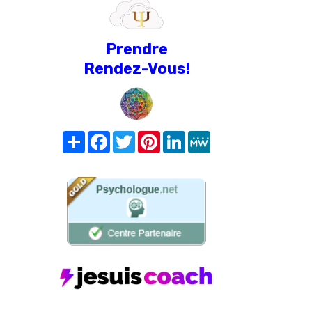
Prendre
Rendez-Vous!
Share
Facebook
Twitter
Pinterest
LinkedIn
MeWe