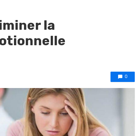
iminer la
tionnelle
0