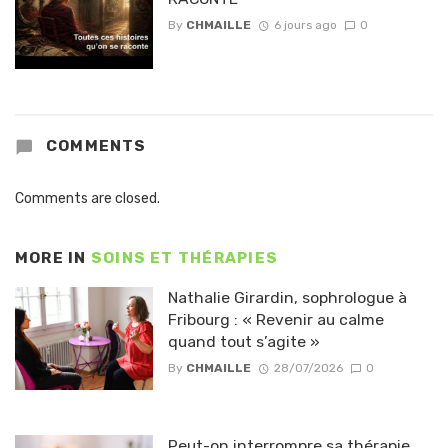
By
CHMAILLE
6 jours ago
0
COMMENTS
Comments are closed.
MORE IN
SOINS ET THÉRAPIES
Nathalie Girardin, sophrologue à
Fribourg : « Revenir au calme
quand tout s’agite »
By
CHMAILLE
28/07/2026
0
Peut-on interrompre sa thérapie