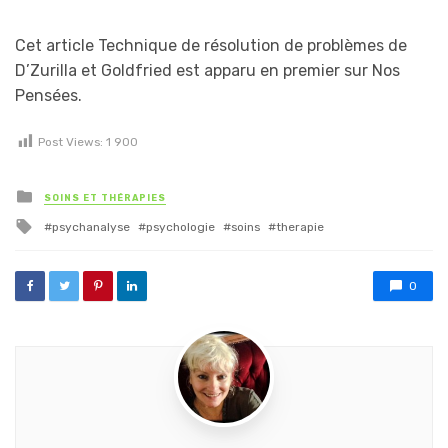
Cet article Technique de résolution de problèmes de
D’Zurilla et Goldfried est apparu en premier sur Nos
Pensées.
Post Views:
1 900
Posted in
SOINS ET THÉRAPIES
Tagged with
psychanalyse
psychologie
soins
therapie
0