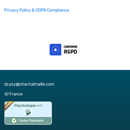
Privacy Policy & GDPR Compliance
📧 psy@chantalmaille.com
📪 France