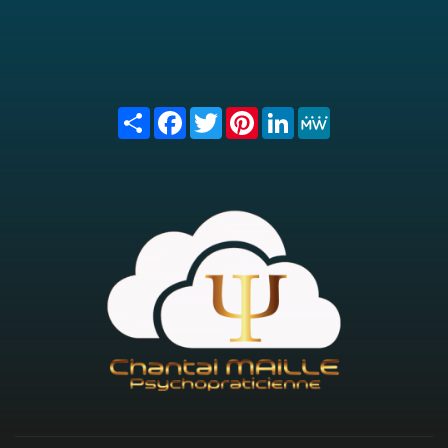
Share
Facebook
Twitter
Pinterest
LinkedIn
MeWe