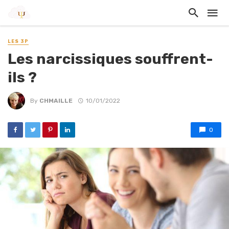
LES 3P
Les narcissiques souffrent-
ils ?
By
CHMAILLE
10/01/2022
0