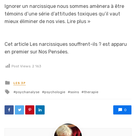
Ignorer un narcissique nous sommes amènera à être
témoins d’une série d’attitudes toxiques qu’il vaut
mieux éliminer de nos vies.
Lire plus »
Cet article Les narcissiques souffrent-ils ? est apparu
en premier sur Nos Pensées.
Post Views:
2 163
Posted in
LES 3P
Tagged with
psychanalyse
psychologie
soins
therapie
0