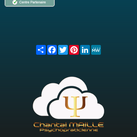
Share
Facebook
Twitter
Pinterest
LinkedIn
MeWe