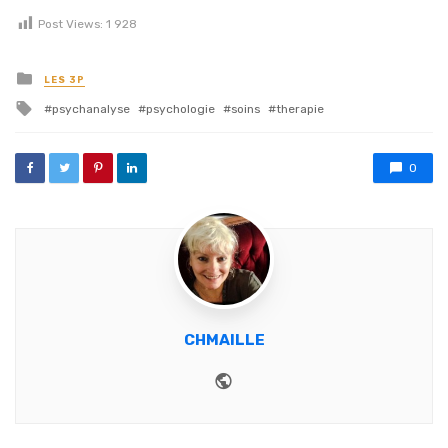
Post Views:
1 928
Posted in
LES 3P
Tagged with
psychanalyse
psychologie
soins
therapie
0
CHMAILLE
Website