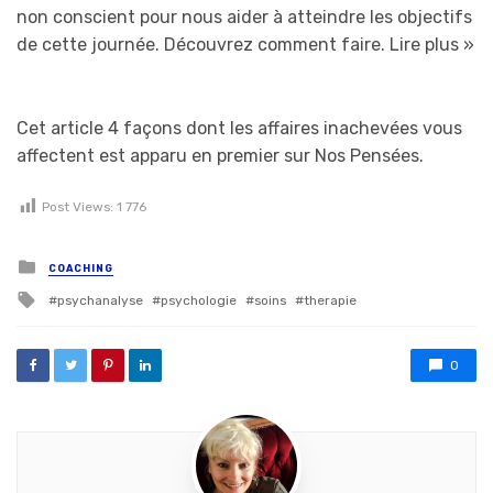
non conscient pour nous aider à atteindre les objectifs
de cette journée. Découvrez comment faire.
Lire plus »
Cet article 4 façons dont les affaires inachevées vous
affectent est apparu en premier sur Nos Pensées.
Post Views:
1 776
Posted in
COACHING
Tagged with
psychanalyse
psychologie
soins
therapie
0