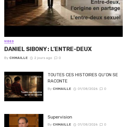
VIDEO
DANIEL SIBONY : L’ENTRE-DEUX
By
CHMAILLE
2 jours ago
0
TOUTES CES HISTOIRES QU’ON SE
RACONTE
By
CHMAILLE
01/08/2026
0
Supervision
By
CHMAILLE
01/08/2026
0