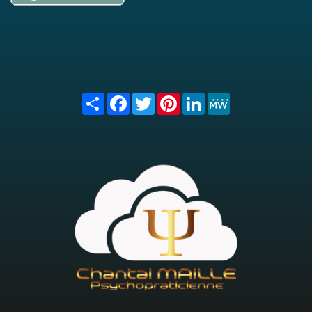
Share
Facebook
Twitter
Pinterest
LinkedIn
MeWe