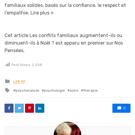
familiaux solides, basés sur la confiance, le respect et
l’empathie.
Lire plus »
Cet article Les conflits familiaux augmentent-ils ou
diminuent-ils à Noël ? est apparu en premier sur Nos
Pensées.
Post Views:
2 058
Posted in
LES 3P
Tagged with
psychanalyse
psychologie
soins
therapie
0