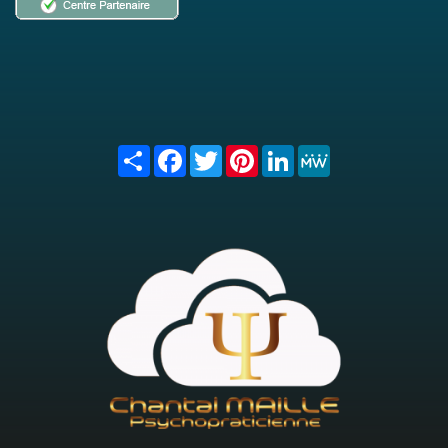
Share
Facebook
Twitter
Pinterest
LinkedIn
MeWe