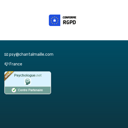
📧 psy@chantalmaille.com
📪 France